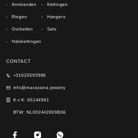
Armbanden
Kettingen
Ringen
Hangers
Oorbellen
Sets
Halskettingen
CONTACT
+31625593986
info@marassina.jewelry
K.v.K: 65144961
BTW: NL002442809B36