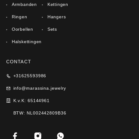
Armbanden
Kettingen
Ringen
Hangers
Oorbellen
Sets
Halskettingen
CONTACT
+31625593986
info@marassina.jewelry
K.v.K: 65144961
BTW: NL002442809B36