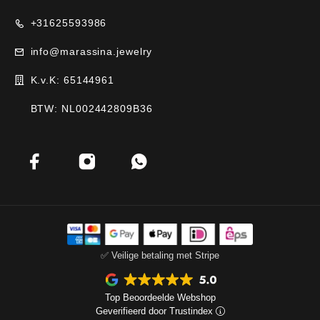
+31625593986
info@marassina.jewelry
K.v.K: 65144961
BTW: NL002442809B36
✅ Veilige betaling met Stripe
Top Beoordeelde Webshop
Geverifieerd door Trustindex