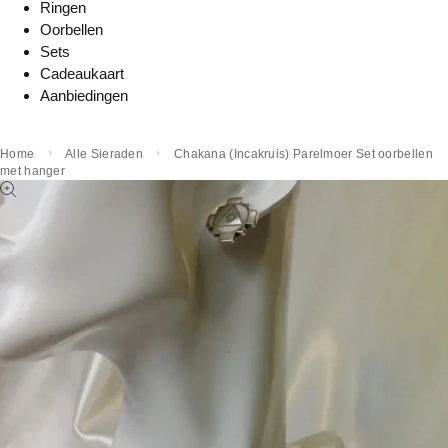
Ringen
Oorbellen
Sets
Cadeaukaart
Aanbiedingen
Home
Alle Sieraden
Chakana (Incakruis) Parelmoer Set oorbellen
met hanger