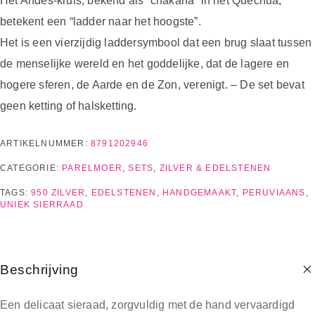
Het Andes-kruis, bekend als “chakana” in het Quechua,
betekent een “ladder naar het hoogste”.
Het is een vierzijdig laddersymbool dat een brug slaat tussen
de menselijke wereld en het goddelijke, dat de lagere en
hogere sferen, de Aarde en de Zon, verenigt. – De set bevat
geen ketting of halsketting.
ARTIKELNUMMER:
8791202946
CATEGORIE:
PARELMOER
,
SETS
,
ZILVER & EDELSTENEN
TAGS:
950 ZILVER
,
EDELSTENEN
,
HANDGEMAAKT
,
PERUVIAANS
,
UNIEK SIERRAAD
Beschrijving
Een delicaat sieraad, zorgvuldig met de hand vervaardigd