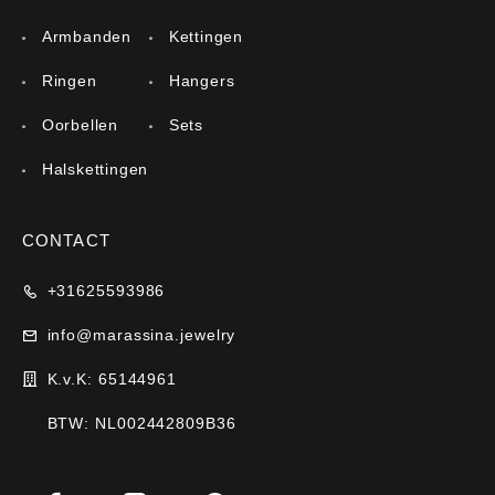
Armbanden
Kettingen
Ringen
Hangers
Oorbellen
Sets
Halskettingen
CONTACT
+31625593986
info@marassina.jewelry
K.v.K: 65144961
BTW: NL002442809B36